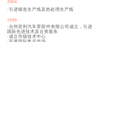
2004
·
引进锻造生产线及热处理生产线
1999
·台州宏利汽车零部件有限公司成立，引进
国际先进技术及台资股东
·成立市级技术中心
·开展国际售后市场
1987
·
浙江台州第一家工厂成立，生产出中国第
一支汽车前轮驱动轴
企业荣誉