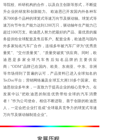
等院校、科研机构的合作，以及自主创新等形式，不断提
升企业的研发和创新能力。 欧迪恩已开发国内外各种车
系7000多个品种的球笼式等速万向节及驱动轴。球笼式等
速万向节年生产能力达到1200万只，驱动轴年生产能力已
超过1000万支。欧迪恩人努力把最好的产品、最优质的服
务提供给全球配套及售后客户。配套业务，欧迪恩与国内
外多家知名汽车厂合作，连续多年被汽车厂评为“优秀质
量奖”、“交付质量奖”、“质量突破奖”供应商。同时，欧
迪恩是多家全球汽车售后知名品牌的主要供应
商；“ODM”品牌已在国内、欧美、东南亚、中东、非洲
等市场得到了普遍的认可，产品资料已进入全球知名的
TecDoc平台；营销网络遍及全球五大洲110多个国家。 欧
迪恩创业多年来，一直致力于提高企业的核心竞争力。在
发展中以“把欧迪恩的制造优势带给全球的汽车消费
者！”作为公司使命。相信不断进取、善于创新的欧迪恩
人，一定会把企业打造成“全球最具竞争力的球笼式等速
万向节及驱动轴制造企业”。
发展历程