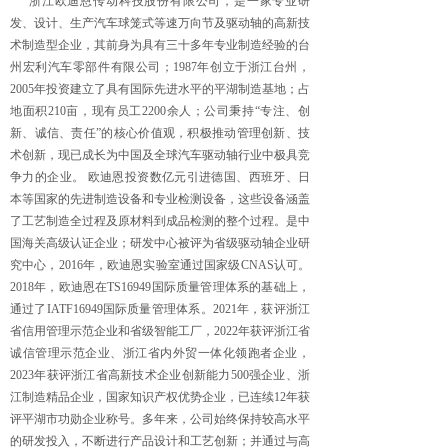
浙江欧迪恩传动科技股份有限公司，是一家专业研
发、设计、生产汽车球笼式等速万向节及驱动轴的高新技
术制造型企业，其前身为具有三十多年专业制造经验的台
州宏利汽车零部件有限公司；1987年创立于浙江台州，
2005年投资建立了具有国际先进水平的平湖制造基地；占
地面积210亩，现有员工2200余人；公司秉持“专注、创
新、诚信、责任”的核心价值观，积极推动管理创新、技
术创新，现已成长为中国及全球汽车驱动轴行业中极具竞
争力的企业。 欧迪恩投资数亿元引进德国、西班牙、日
本等国家的先进制造设备和专业检测设备，这些设备涵盖
了工艺制造全过程及原材料到成品检测的整个过程。是中
国海关高级认证企业；研发中心被评为省级驱动轴企业研
究中心，2016年，欧迪恩实验室通过国家级CNAS认可。
2018年，欧迪恩在TS16949国际质量管理体系的基础上，
通过了IATF16949国际质量管理体系。2021年，获评浙江
省信用管理示范企业和省级智能工厂，2022年获评浙江省
诚信管理示范企业、浙江省内外贸一体化领跑者企业，
2023年获评浙江省高新技术企业创新能力500强企业、浙
江制造精品企业，国家知识产权优势企业，已连续12年获
评平湖市功勋企业称号。多年来，公司始终保持较高水平
的研发投入，不断进行产品设计和工艺创新；并通过与高