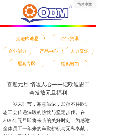
简体中文
ꀅ
走进欧迪恩
企业资讯
企业能力
产品中心
人力资源
配套专区
联系我们
喜迎元旦 情暖人心——记欧迪恩工
会发放元旦福利
岁末时节，寒意虽浓，却挡不住欧迪
恩工会传递温暖的热忱与坚定步伐。在
2026年元旦即将来临的美好时刻，为感谢
全体员工一年来的辛勤耕耘与无私奉献，