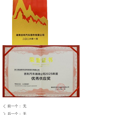
前一个：
无
ꄴ
后一个：
无
ꄲ