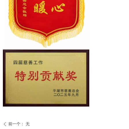
前一个：
无
ꄴ