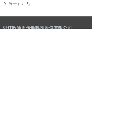
后一个：
无
ꄲ
浙江欧迪恩传动科技股份有限公司
联系我们
公司：
浙江欧迪恩传动科技股份有限公司
电话：
0086-573-85076666
传真：
0086-573-85072662
邮箱：
zhouchen@odmaxle.com