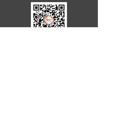
公司：
浙江欧迪恩传动科技股份有限公司
电话：
0086-573-85076666
传真：
0086-573-85072662
邮箱：
zhouchen@odmaxle.com
地址：
浙江省嘉兴市平湖市经济技术开发区昌盛路
1000号浙江省嘉兴市平湖市经济技术开发
区五洲路188号
欧迪恩欢迎您！
分享到：
新浪微博
微信
QQ好友
百度新首页