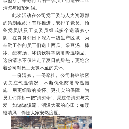
默坚守、辛勤付出的一线员工们送去丝丝
清凉与诚挚问候。
此次活动在公司党工委与人力资源部
的策划组织下有序推进，安排了党员、预
备党员以及工会委员组成多个送清凉小
队，在炎炎烈日下深入一线生产区域，为
辛勤工作的员工们送上西瓜、绿豆汤、棒
冰、酸梅汤、冰镇饮料等防暑降温物品。
这份清凉不仅带走了夏日的燥热，更饱含
着公司对员工无微不至的关怀。
一份清凉，一份牵挂。公司将继续密
切关注气温情况，不断优化防暑降温措
施，用更细致的关怀、更扎实的保障，为
员工们撑起一把“清凉伞”。愿这份清凉与关
爱，如潺潺溪流，润泽大家的心田；如缕
缕清风，伴随大家安然度夏。