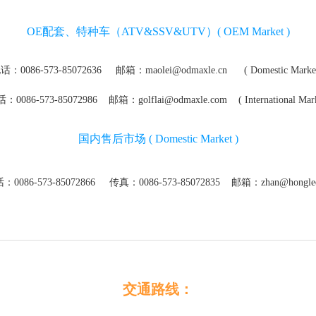
OE配套、特种车（ATV&SSV&UTV）( OEM Market )
话：0086-573-85072636 邮箱：
maolei@odmaxle.cn
( Domestic Market
：0086-573-85072986 邮箱：
golflai@odmaxle.com
( International Mark
国内售后市场 ( Domestic Market )
：0086-573-85072866 传真：0086-573-85072835 邮箱：
zhan@hongle
交通路线：