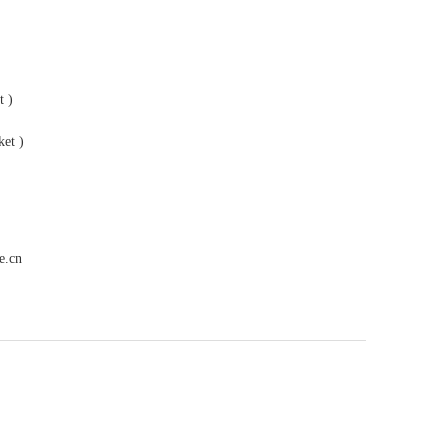
 )
et )
e.cn