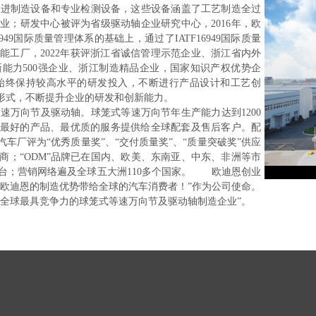
制造设备和专业检测设备，这些设备涵盖了工艺制造全过
；研发中心被评为省级驱动轴企业研究中心，2016年，欧
949国际质量管理体系的基础上，通过了IATF16949国际质量
能工厂，2022年获评浙江省诚信管理示范企业、浙江省内外
新能力500强企业、浙江制造精品企业，国家知识产权优势企
始终保持较高水平的研发投入，不断进行产品设计和工艺创
等形式，不断提升企业的研发和创新能力。
万向节及驱动轴。球笼式等速万向节年生产能力达到1200
把最好的产品、最优质的服务提供给全球配套及售后客户。配
厂评为“优秀质量奖”、“交付质量奖”、“质量突破奖”供应
；“ODM”品牌已在国内、欧美、东南亚、中东、非洲等市
c平台；营销网络遍及全球五大洲110多个国家。
欧迪恩创业
欧迪恩的制造优势带给全球的汽车消费者！”作为公司使命。
全球最具竞争力的球笼式等速万向节及驱动轴制造企业”。