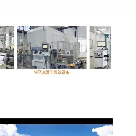
埃马克硬车硬铣设备
路普寿命试验机